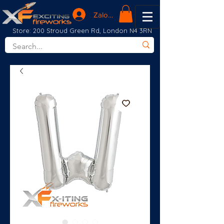
Zaloguj się
Store: 200 Stroud Green Rd, London N4 3RN