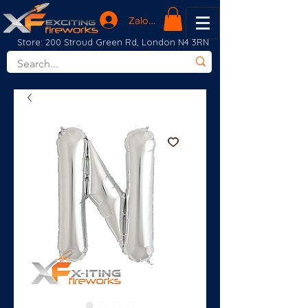
Zaloguj się
Store: 200 Stroud Green Rd, London N4 3RN