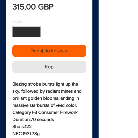
Cena
315,00 GBP
Sztuk
*
Dodaj do koszyka
Kup
Blazing strobe bursts light up the
sky, followed by radiant mines and
brilliant golden blooms, ending in
massive starbursts of vivid color.
Category F3 Consumer Firework
Duration:70 seconds
Shots:122
NEC:1931.78g