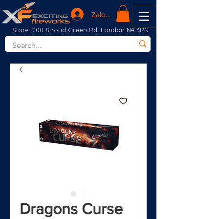
Zaloguj się
Store: 200 Stroud Green Rd, London N4 3RN
Dragons Curse