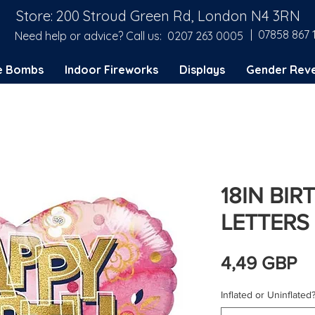
Store: 200 Stroud Green Rd, London N4 3RN
| 07858 867 
Need help or advice? Call us:
0207 263 0005
e Bombs
Indoor Fireworks
Displays
Gender Reve
18IN BI
LETTERS
C
4,49 GBP
Inflated or Uninflated