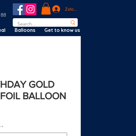
Zaloguj się
188
al
Balloons
Get to know us
RTHDAY GOLD
 FOIL BALLOON
ena
?
*