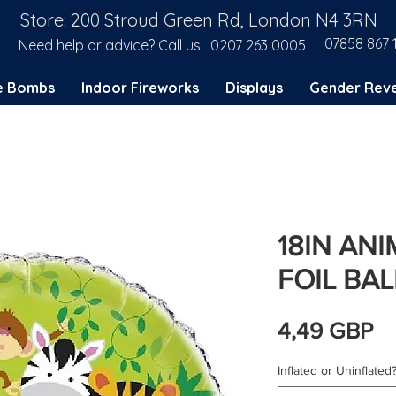
Store: 200 Stroud Green Rd, London N4 3RN
| 07858 867 
Need help or advice? Call us:
0207 263 0005
e Bombs
Indoor Fireworks
Displays
Gender Reve
18IN AN
FOIL BA
C
4,49 GBP
Inflated or Uninflated