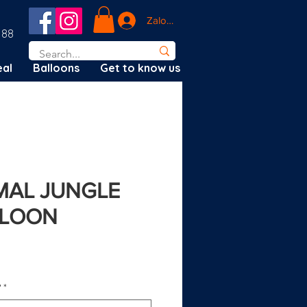
Zaloguj się
188
al
Balloons
Get to know us
IMAL JUNGLE
LLOON
ena
?
*