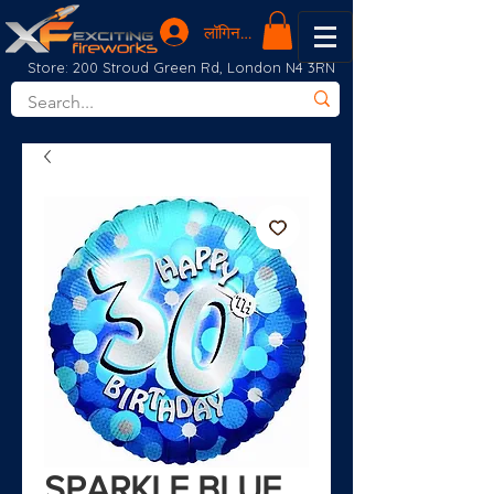
लॉगिन करें
Store: 200 Stroud Green Rd, London N4 3RN
SPARKLE BLUE