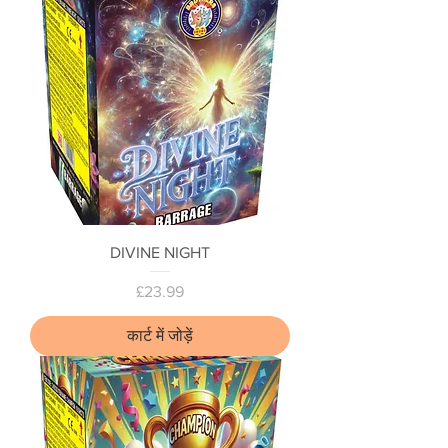
DIVINE NIGHT
मूल्य
£23.99
कार्ट में जोड़ें