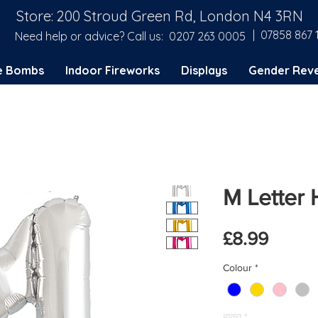
Store: 200 Stroud Green Rd, London N4 3RN
| 07858 867 
Need help or advice? Call us:
0207 263 0005
e Bombs
Indoor Fireworks
Displays
Gender Reve
M Letter 
मूल्य
£8.99
Colour
*
मात्रा
*