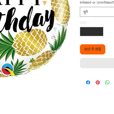
Inflated or Uninflated
चुनें
मात्रा
*
कार्ट में जोड़ें