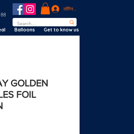
लॉगिन करें
188
al
Balloons
Get to know us
DAY GOLDEN
LES FOIL
N