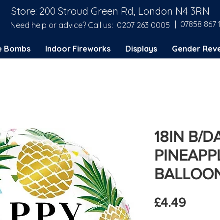
Store: 200 Stroud Green Rd, London N4 3RN
| 07858 867 
Need help or advice? Call us:
0207 263 0005
e Bombs
Indoor Fireworks
Displays
Gender Reve
18IN B/
PINEAPP
BALLOO
मूल्य
£4.49