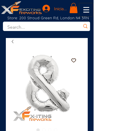
Iniciar sesión
Store: 200 Stroud Green Rd, London N4 3RN