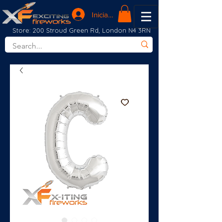
Iniciar sesión
Store: 200 Stroud Green Rd, London N4 3RN