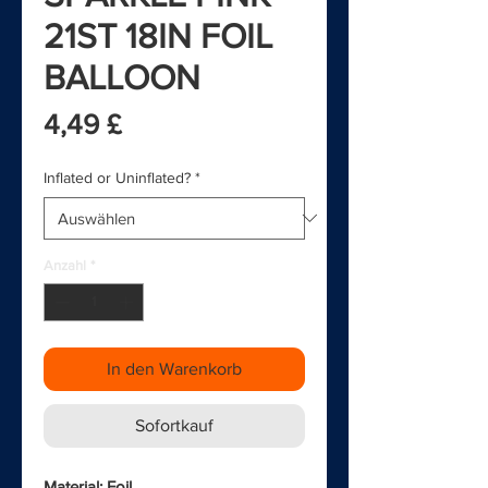
21ST 18IN FOIL
BALLOON
Preis
4,49 £
Inflated or Uninflated?
*
Anzahl
*
In den Warenkorb
Sofortkauf
Material: Foil