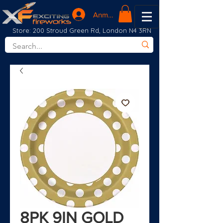
Anmelden
Store: 200 Stroud Green Rd, London N4 3RN
8PK 9IN GOLD