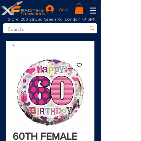
Anmelden
Store: 200 Stroud Green Rd, London N4 3RN
60TH FEMALE