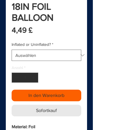
18IN FOIL
BALLOON
Preis
4,49 £
Inflated or Uninflated?
*
Anzahl
*
In den Warenkorb
Sofortkauf
Material: Foil