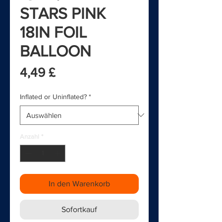
STARS PINK
18IN FOIL
BALLOON
Preis
4,49 £
Inflated or Uninflated?
*
Anzahl
*
In den Warenkorb
Sofortkauf