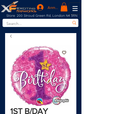
Anmelden
Store: 200 Stroud Green Rd, London N4 3RN
1ST B/DAY