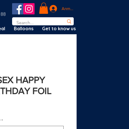
Anmelden
188
al
Balloons
Get to know us
ISEX HAPPY
RTHDAY FOIL
?
*