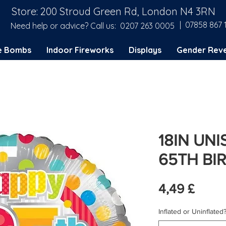
Store: 200 Stroud Green Rd, London N4 3RN
| 07858 867 
Need help or advice? Call us:
0207 263 0005
e Bombs
Indoor Fireworks
Displays
Gender Reve
18IN UN
65TH BI
Preis
4,49 £
Inflated or Uninflated