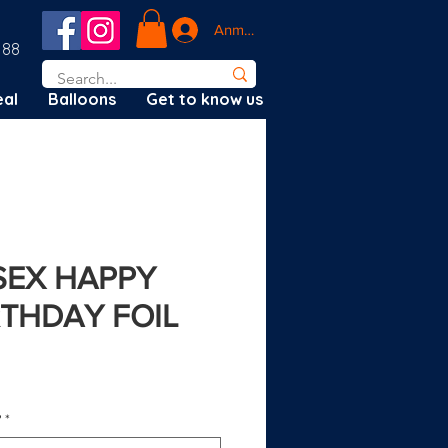
Anmelden
188
al
Balloons
Get to know us
ISEX HAPPY
RTHDAY FOIL
?
*