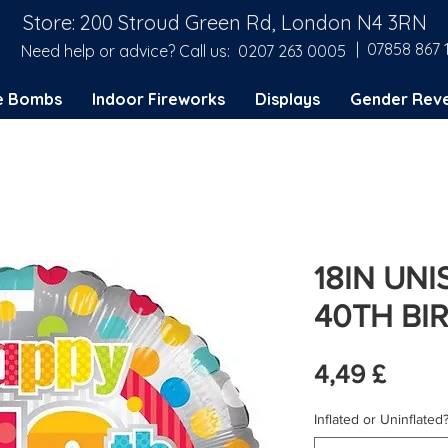
Store: 200 Stroud Green Rd, London N4 3RN
| 07858 867 
Need help or advice? Call us:
0207 263 0005
e Bombs
Indoor Fireworks
Displays
Gender Reve
18IN UN
40TH BI
Preis
4,49 £
Inflated or Uninflated