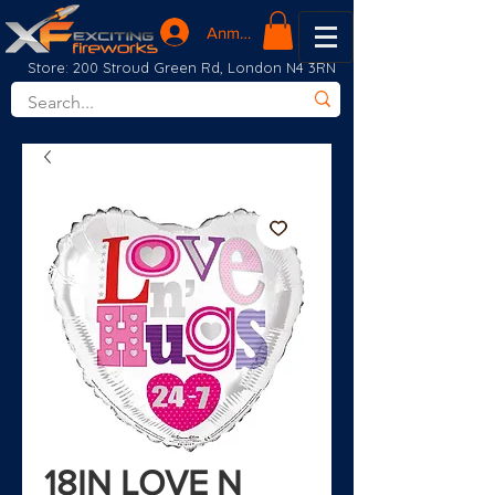
Anmelden
Store: 200 Stroud Green Rd, London N4 3RN
18IN LOVE N