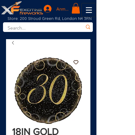
Anmelden
Store: 200 Stroud Green Rd, London N4 3RN
18IN GOLD