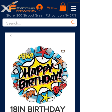
Anmelden
Store: 200 Stroud Green Rd, London N4 3RN
18IN BIRTHDAY