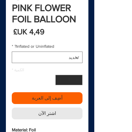
PINK FLOWER
FOIL BALLOON
السع
*
Inflated or Uninflated?
الكمية
*
أضِف إلى العربة
اشترِ الآن
Material: Foil