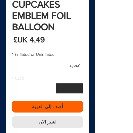
CUPCAKES
EMBLEM FOIL
BALLOON
السع
*
Inflated or Uninflated?
الكمية
*
أضِف إلى العربة
اشترِ الآن