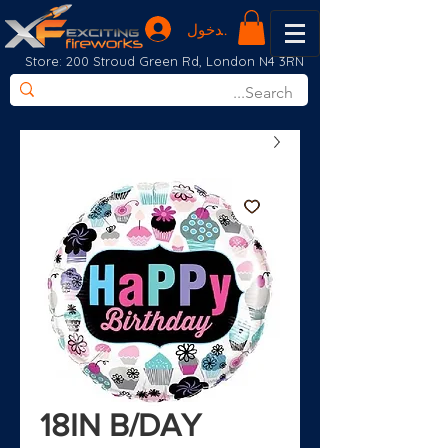
تسجيل الدخول
Store: 200 Stroud Green Rd, London N4 3RN
18IN B/DAY