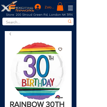
Zaloguj się
Store: 200 Stroud Green Rd, London N4 3RN
RAINBOW 30TH