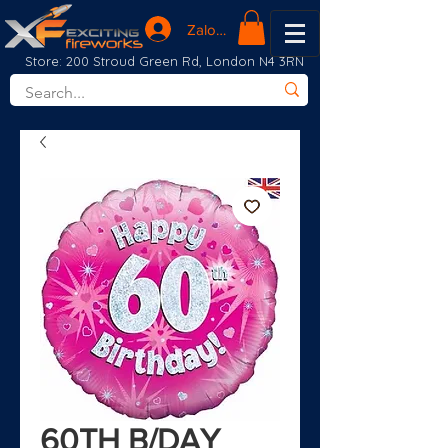
Zaloguj się
Store: 200 Stroud Green Rd, London N4 3RN
60TH B/DAY