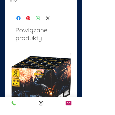
Info
Material: Foil
Size: 34"
Purpose: make stand out
decorations for parties and events.
Powiązane
produkty