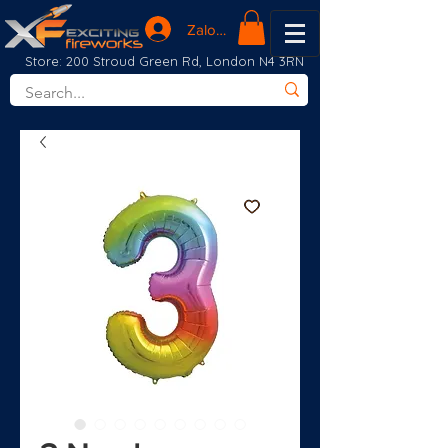
Zaloguj się
Store: 200 Stroud Green Rd, London N4 3RN