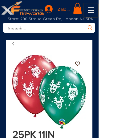
Zaloguj się
Store: 200 Stroud Green Rd, London N4 3RN
25PK 11IN