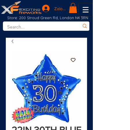
Zaloguj się
Store: 200 Stroud Green Rd, London N4 3RN
22IN 30TH BLUE