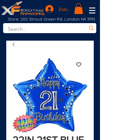
Zaloguj się
Store: 200 Stroud Green Rd, London N4 3RN
22IN 21ST BLUE