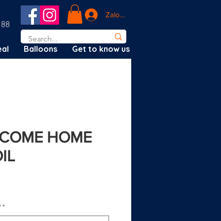
Zaloguj się
188
al
Balloons
Get to know us
LCOME HOME
IL
ena
?
*