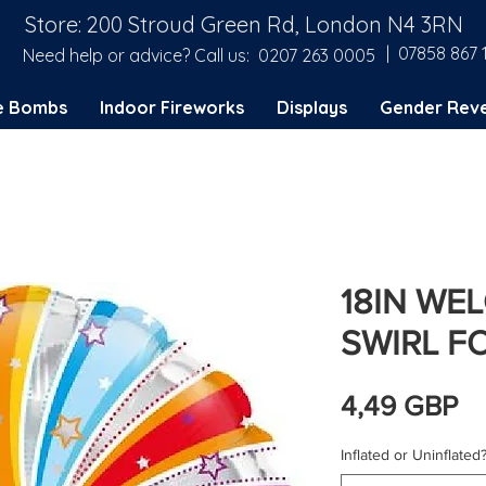
Store: 200 Stroud Green Rd, London N4 3RN
| 07858 867 
Need help or advice? Call us:
0207 263 0005
e Bombs
Indoor Fireworks
Displays
Gender Reve
18IN WE
SWIRL FO
C
4,49 GBP
Inflated or Uninflated