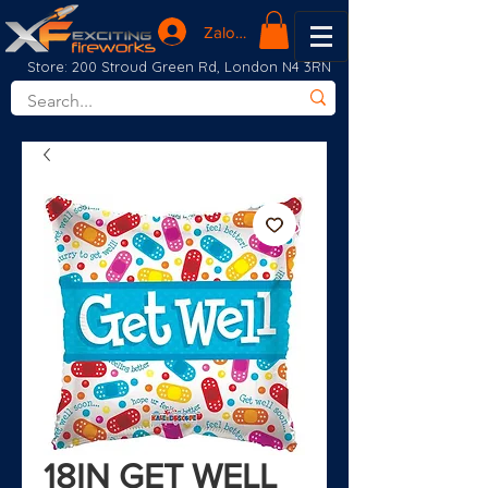
Zaloguj się
Store: 200 Stroud Green Rd, London N4 3RN
18IN GET WELL