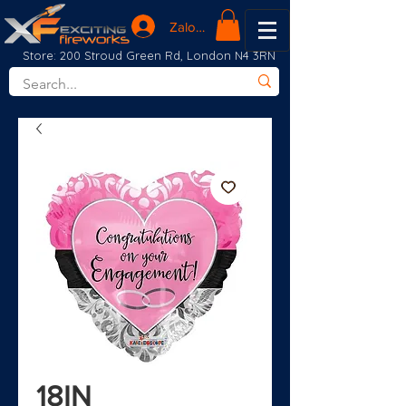
Zaloguj się
Store: 200 Stroud Green Rd, London N4 3RN
18IN