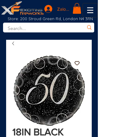
Zaloguj się
Store: 200 Stroud Green Rd, London N4 3RN
18IN BLACK