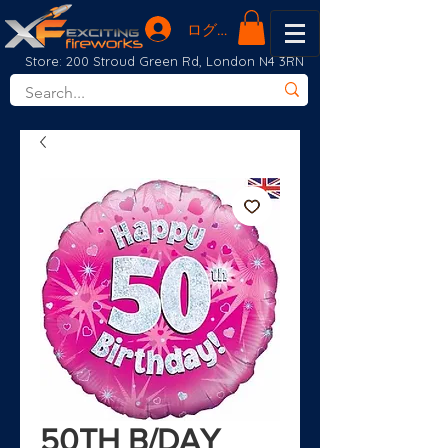
ログイン
Store: 200 Stroud Green Rd, London N4 3RN
50TH B/DAY