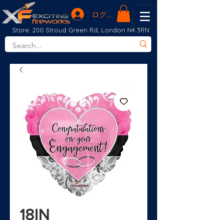
ログイン
Store: 200 Stroud Green Rd, London N4 3RN
18IN