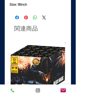
Size: 18inch
関連商品
Black Magic
Dance with the Devil