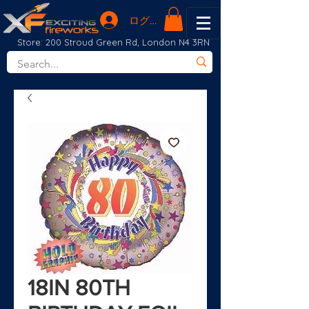
ログイン
Store: 200 Stroud Green Rd, London N4 3RN
18IN 80TH