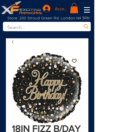
Accedi
Store: 200 Stroud Green Rd, London N4 3RN
18IN FIZZ B/DAY