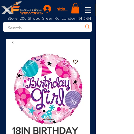
Iniciar sesión
Store: 200 Stroud Green Rd, London N4 3RN
18IN BIRTHDAY