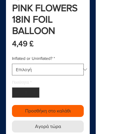
PINK FLOWERS
18IN FOIL
BALLOON
Τιμή
4,49 £
Inflated or Uninflated?
*
Ποσότητα
*
Προσθήκη στο καλάθι
Αγορά τώρα