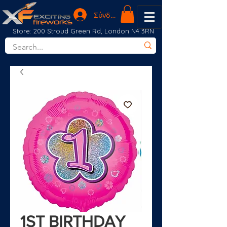
Σύνδεση
Store: 200 Stroud Green Rd, London N4 3RN
1ST BIRTHDAY