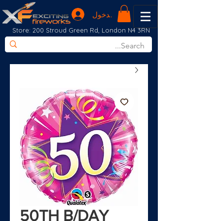
تسجيل الدخول
Store: 200 Stroud Green Rd, London N4 3RN
50TH B/DAY