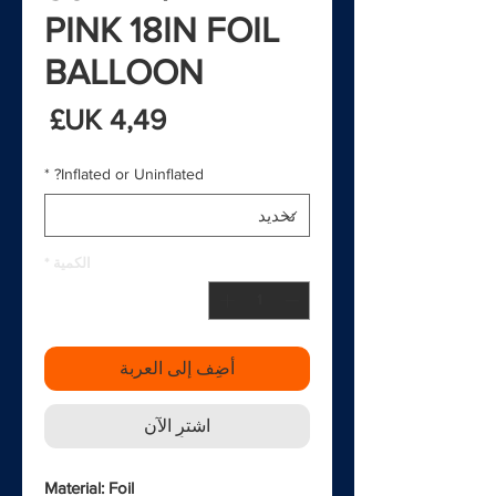
PINK 18IN FOIL
BALLOON
السع
*
Inflated or Uninflated?
الكمية
*
أضِف إلى العربة
اشترِ الآن
Material: Foil