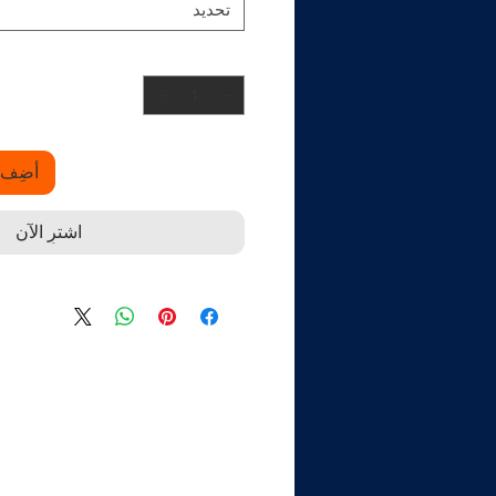
تحديد
أضِف إ
اشترِ الآن