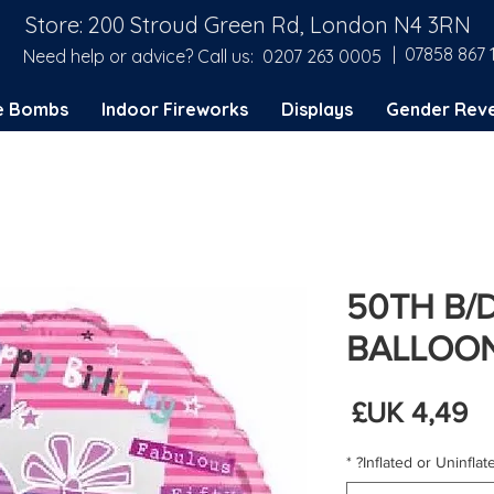
Store: 200 Stroud Green Rd, London N4 3RN
| 07858 867 
Need help or advice? Call us:
0207 263 0005
e Bombs
Indoor Fireworks
Displays
Gender Reve
50TH B/D
BALLOO
السعر
*
Inflated or Uninflate