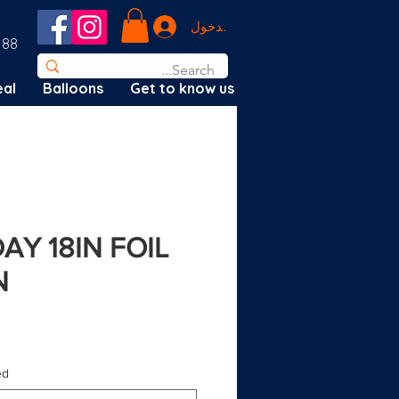
تسجيل الدخول
188
al
Balloons
Get to know us
AY 18IN FOIL
N
d?